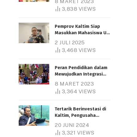
8 MARET 2023
3,838
VIEWS
Pemprov Kaltim Siap
Masukkan Mahasiswa UT
Samarinda dalam Skema
2 JULI 2025
Bantuan Pendidikan
3,468
VIEWS
Gratispol
Peran Pendidikan dalam
Mewujudkan Integrasi
Nasional
8 MARET 2023
3,364
VIEWS
Tertarik Berinvestasi di
Kaltim, Pengusaha
Tiongkok Butuh Lahan
20 JUNI 2024
1.000 Hektare
3,321
VIEWS