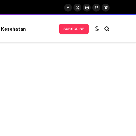
Facebook
X
Instagram
Pinterest
Vimeo
(Twitter)
Kesehatan
SUBSCRIBE