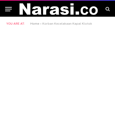
YOU ARE AT:
Home
»
Korban Kecelakaan Kapal Klotok