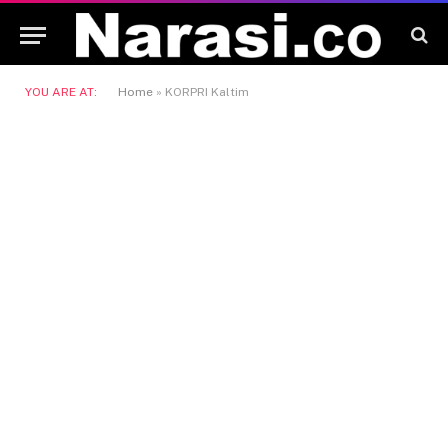
YOU ARE AT:
Home
»
KORPRI Kaltim