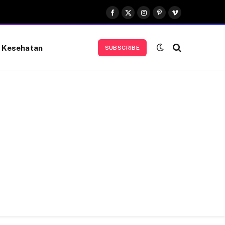
Facebook
X
Instagram
Pinterest
Vimeo
(Twitter)
Kesehatan
SUBSCRIBE