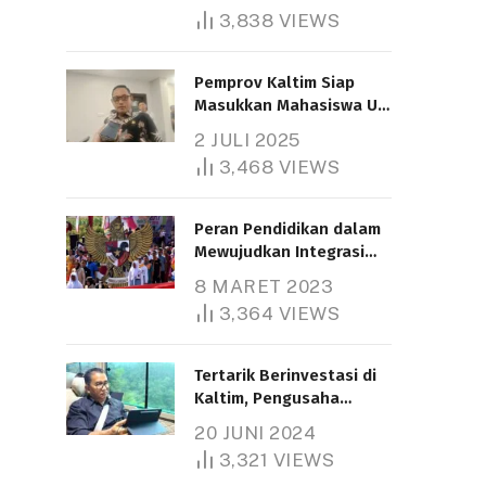
3,838
VIEWS
Pemprov Kaltim Siap
Masukkan Mahasiswa UT
Samarinda dalam Skema
2 JULI 2025
Bantuan Pendidikan
3,468
VIEWS
Gratispol
Peran Pendidikan dalam
Mewujudkan Integrasi
Nasional
8 MARET 2023
3,364
VIEWS
Tertarik Berinvestasi di
Kaltim, Pengusaha
Tiongkok Butuh Lahan
20 JUNI 2024
1.000 Hektare
3,321
VIEWS