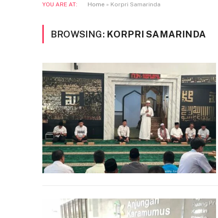
YOU ARE AT:
Home
»
Korpri Samarinda
BROWSING:
KORPRI SAMARINDA