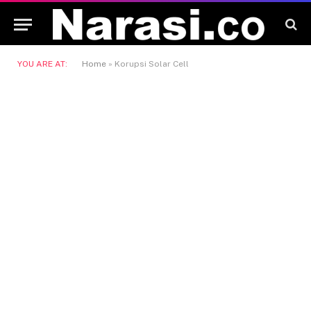
YOU ARE AT:
Home
»
Korupsi Solar Cell