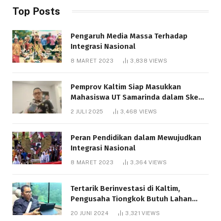
Top Posts
Pengaruh Media Massa Terhadap
Integrasi Nasional
8 MARET 2023
3,838
VIEWS
Pemprov Kaltim Siap Masukkan
Mahasiswa UT Samarinda dalam Skema
Bantuan Pendidikan Gratispol
2 JULI 2025
3,468
VIEWS
Peran Pendidikan dalam Mewujudkan
Integrasi Nasional
8 MARET 2023
3,364
VIEWS
Tertarik Berinvestasi di Kaltim,
Pengusaha Tiongkok Butuh Lahan
1.000 Hektare
20 JUNI 2024
3,321
VIEWS