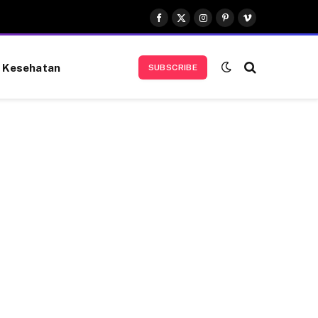
Facebook
X
Instagram
Pinterest
Vimeo
(Twitter)
Kesehatan
SUBSCRIBE