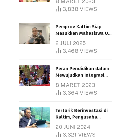
8 MARET 2023
3,838
VIEWS
Pemprov Kaltim Siap
Masukkan Mahasiswa UT
Samarinda dalam Skema
2 JULI 2025
Bantuan Pendidikan
3,468
VIEWS
Gratispol
Peran Pendidikan dalam
Mewujudkan Integrasi
Nasional
8 MARET 2023
3,364
VIEWS
Tertarik Berinvestasi di
Kaltim, Pengusaha
Tiongkok Butuh Lahan
20 JUNI 2024
1.000 Hektare
3,321
VIEWS