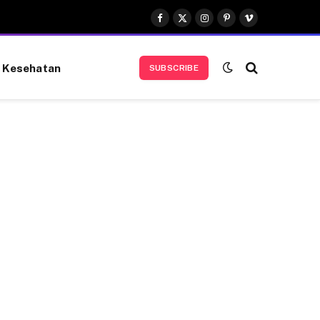
Facebook
X
Instagram
Pinterest
Vimeo
(Twitter)
Kesehatan
SUBSCRIBE