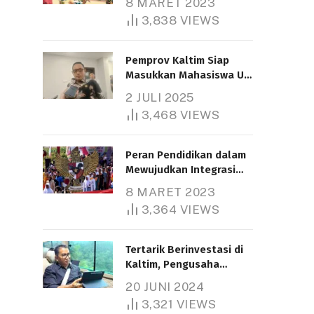
8 MARET 2023
3,838
VIEWS
Pemprov Kaltim Siap
Masukkan Mahasiswa UT
Samarinda dalam Skema
2 JULI 2025
Bantuan Pendidikan
3,468
VIEWS
Gratispol
Peran Pendidikan dalam
Mewujudkan Integrasi
Nasional
8 MARET 2023
3,364
VIEWS
Tertarik Berinvestasi di
Kaltim, Pengusaha
Tiongkok Butuh Lahan
20 JUNI 2024
1.000 Hektare
3,321
VIEWS