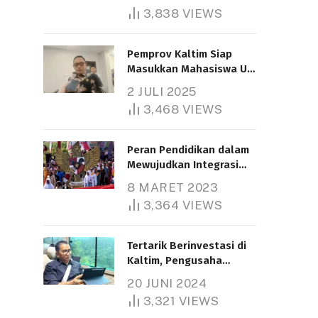
3,838
VIEWS
Pemprov Kaltim Siap
Masukkan Mahasiswa UT
Samarinda dalam Skema
2 JULI 2025
Bantuan Pendidikan
3,468
VIEWS
Gratispol
Peran Pendidikan dalam
Mewujudkan Integrasi
Nasional
8 MARET 2023
3,364
VIEWS
Tertarik Berinvestasi di
Kaltim, Pengusaha
Tiongkok Butuh Lahan
20 JUNI 2024
1.000 Hektare
3,321
VIEWS