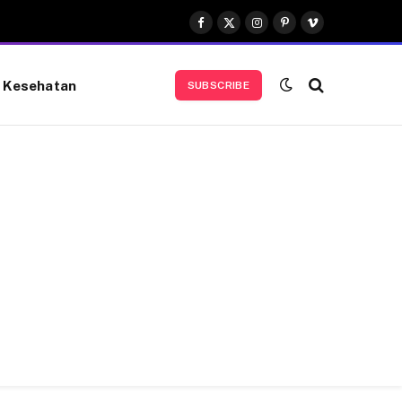
Facebook
X
Instagram
Pinterest
Vimeo
(Twitter)
Kesehatan
SUBSCRIBE