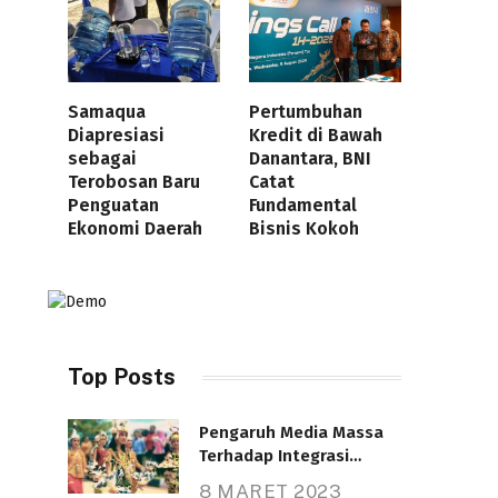
Samaqua
Pertumbuhan
Diapresiasi
Kredit di Bawah
sebagai
Danantara, BNI
Terobosan Baru
Catat
Penguatan
Fundamental
Ekonomi Daerah
Bisnis Kokoh
Top Posts
Pengaruh Media Massa
Terhadap Integrasi
Nasional
8 MARET 2023