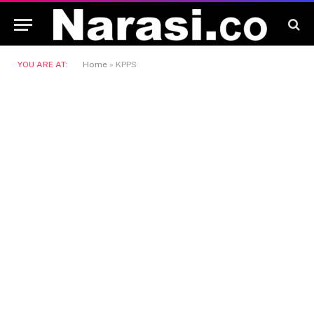
YOU ARE AT:
Home
»
KPPS