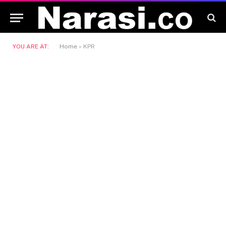
YOU ARE AT:
Home
»
KPR