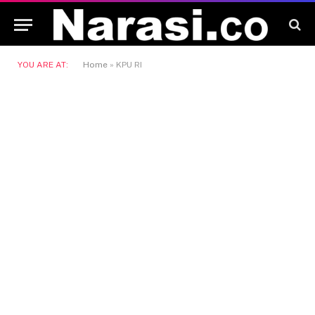
YOU ARE AT:
Home
»
KPU RI