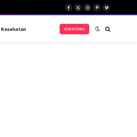
Facebook
X
Instagram
Pinterest
Vimeo
(Twitter)
Kesehatan
SUBSCRIBE