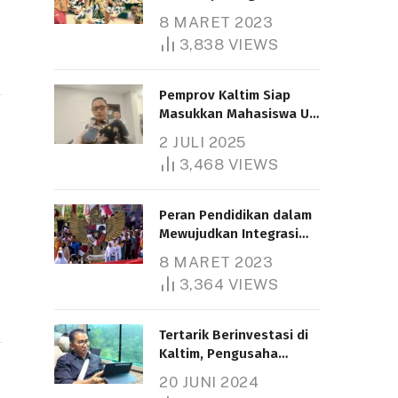
Nasional
8 MARET 2023
3,838
VIEWS
Pemprov Kaltim Siap
Masukkan Mahasiswa UT
Samarinda dalam Skema
2 JULI 2025
Bantuan Pendidikan
3,468
VIEWS
Gratispol
Peran Pendidikan dalam
Mewujudkan Integrasi
Nasional
8 MARET 2023
3,364
VIEWS
Tertarik Berinvestasi di
Kaltim, Pengusaha
Tiongkok Butuh Lahan
20 JUNI 2024
1.000 Hektare