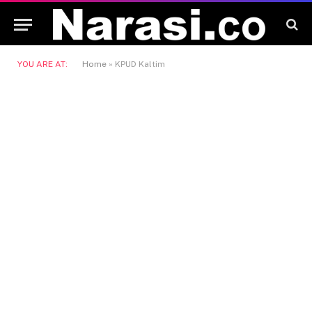
YOU ARE AT:
Home
»
KPUD Kaltim