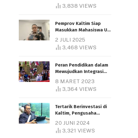
3,838
VIEWS
Pemprov Kaltim Siap
Masukkan Mahasiswa UT
Samarinda dalam Skema
2 JULI 2025
Bantuan Pendidikan
3,468
VIEWS
Gratispol
Peran Pendidikan dalam
Mewujudkan Integrasi
Nasional
8 MARET 2023
3,364
VIEWS
Tertarik Berinvestasi di
Kaltim, Pengusaha
Tiongkok Butuh Lahan
20 JUNI 2024
1.000 Hektare
3,321
VIEWS