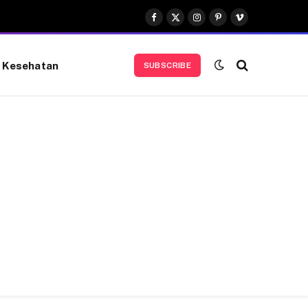
Facebook
X
Instagram
Pinterest
Vimeo
(Twitter)
Kesehatan
SUBSCRIBE