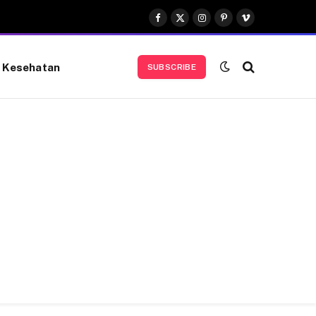
Facebook
X
Instagram
Pinterest
Vimeo
(Twitter)
Kesehatan
SUBSCRIBE