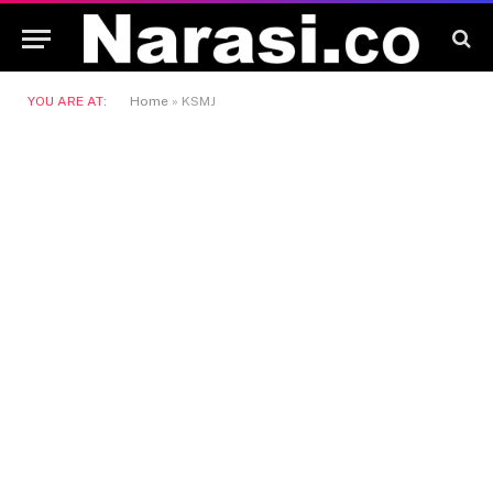
YOU ARE AT:
Home
»
KSMJ