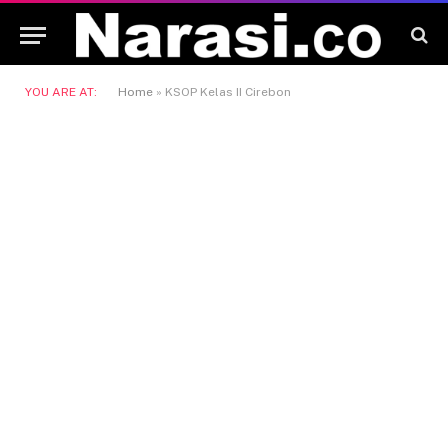
YOU ARE AT:
Home
»
KSOP Kelas II Cirebon