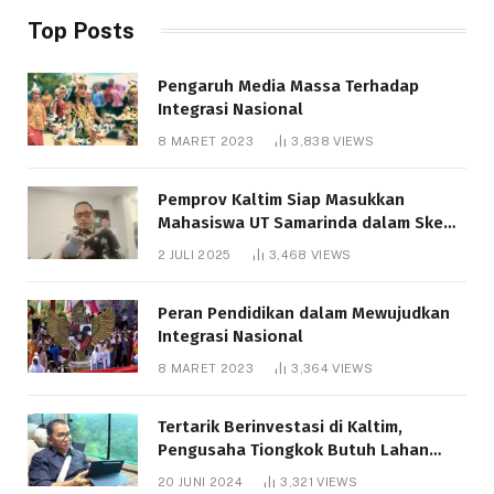
Top Posts
Pengaruh Media Massa Terhadap
Integrasi Nasional
8 MARET 2023
3,838
VIEWS
Pemprov Kaltim Siap Masukkan
Mahasiswa UT Samarinda dalam Skema
Bantuan Pendidikan Gratispol
2 JULI 2025
3,468
VIEWS
Peran Pendidikan dalam Mewujudkan
Integrasi Nasional
8 MARET 2023
3,364
VIEWS
Tertarik Berinvestasi di Kaltim,
Pengusaha Tiongkok Butuh Lahan
1.000 Hektare
20 JUNI 2024
3,321
VIEWS