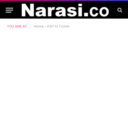
YOU ARE AT:
Home
»
KSP Al Fattah