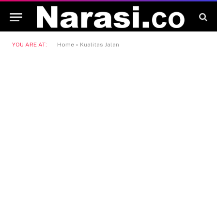
YOU ARE AT:
Home
»
Kualitas Jalan