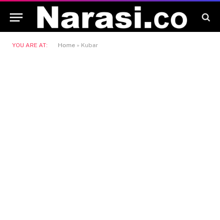
YOU ARE AT:
Home
»
Kubar