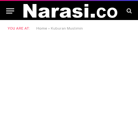
YOU ARE AT:
Home
»
Kuburan Muslimin