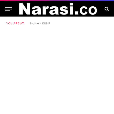
YOU ARE AT:
Home
»
KUHP