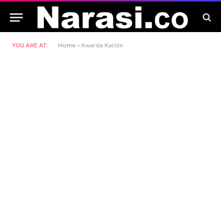
YOU ARE AT:
Home
»
Kwarda Kaltim