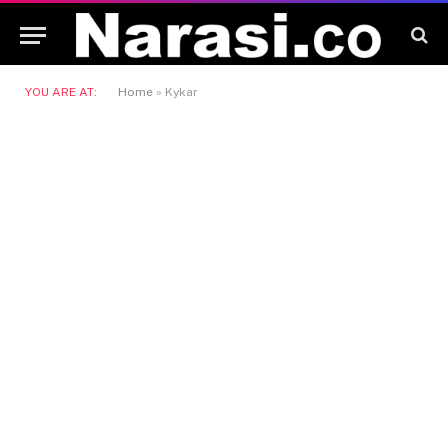
YOU ARE AT:
Home
»
Kykar