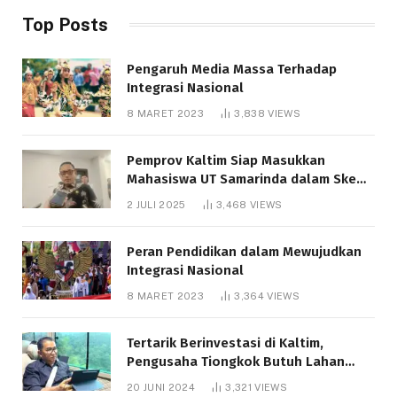
Top Posts
Pengaruh Media Massa Terhadap
Integrasi Nasional
8 MARET 2023
3,838
VIEWS
Pemprov Kaltim Siap Masukkan
Mahasiswa UT Samarinda dalam Skema
Bantuan Pendidikan Gratispol
2 JULI 2025
3,468
VIEWS
Peran Pendidikan dalam Mewujudkan
Integrasi Nasional
8 MARET 2023
3,364
VIEWS
Tertarik Berinvestasi di Kaltim,
Pengusaha Tiongkok Butuh Lahan
1.000 Hektare
20 JUNI 2024
3,321
VIEWS