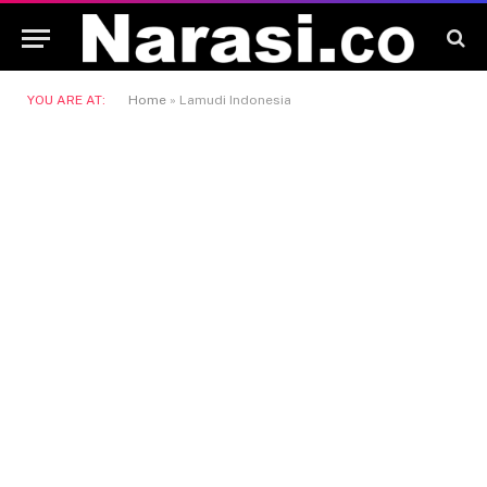
YOU ARE AT:
Home
»
Lamudi Indonesia