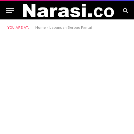
YOU ARE AT:
Home
»
Lapangan Berbas Pantai