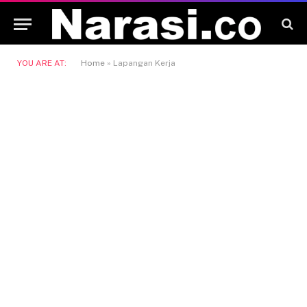
YOU ARE AT:
Home
»
Lapangan Kerja