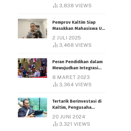
3,838
VIEWS
Pemprov Kaltim Siap
Masukkan Mahasiswa UT
Samarinda dalam Skema
2 JULI 2025
Bantuan Pendidikan
3,468
VIEWS
Gratispol
Peran Pendidikan dalam
Mewujudkan Integrasi
Nasional
8 MARET 2023
3,364
VIEWS
Tertarik Berinvestasi di
Kaltim, Pengusaha
Tiongkok Butuh Lahan
20 JUNI 2024
1.000 Hektare
3,321
VIEWS