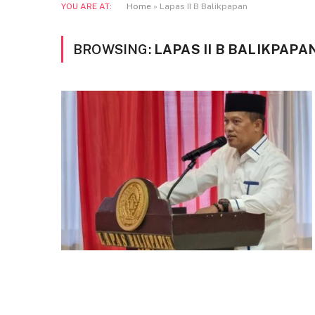
YOU ARE AT:
Home
»
Lapas II B Balikpapan
BROWSING:
LAPAS II B BALIKPAPA