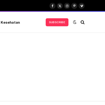
Facebook
X
Instagram
Pinterest
Vimeo
(Twitter)
Kesehatan
SUBSCRIBE