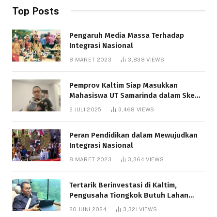
Top Posts
Pengaruh Media Massa Terhadap
Integrasi Nasional
8 MARET 2023
3,838
VIEWS
Pemprov Kaltim Siap Masukkan
Mahasiswa UT Samarinda dalam Skema
Bantuan Pendidikan Gratispol
2 JULI 2025
3,468
VIEWS
Peran Pendidikan dalam Mewujudkan
Integrasi Nasional
8 MARET 2023
3,364
VIEWS
Tertarik Berinvestasi di Kaltim,
Pengusaha Tiongkok Butuh Lahan
1.000 Hektare
20 JUNI 2024
3,321
VIEWS