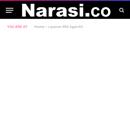
YOU ARE AT:
Home
»
Layanan BNI Agen46