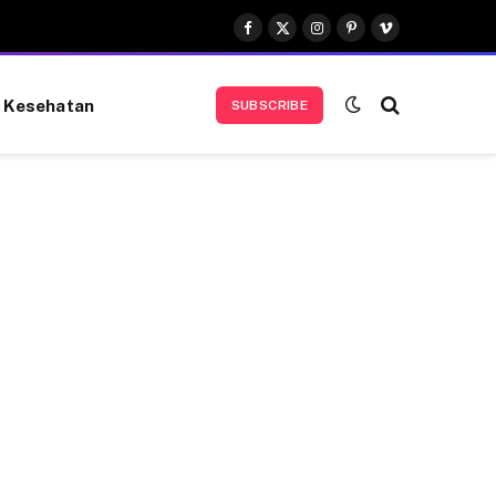
Facebook
X
Instagram
Pinterest
Vimeo
(Twitter)
Kesehatan
SUBSCRIBE