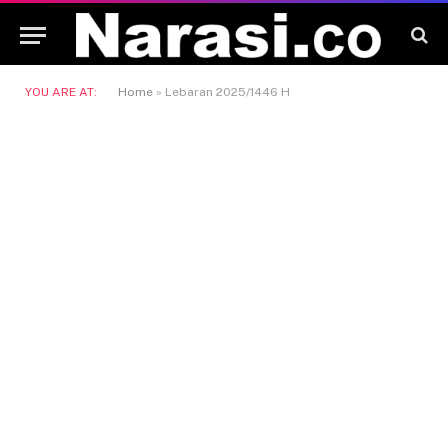
YOU ARE AT:
Home
»
Lebaran 2025/1446 H