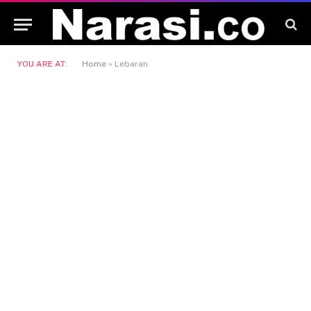
YOU ARE AT:
Home
»
Lebaran