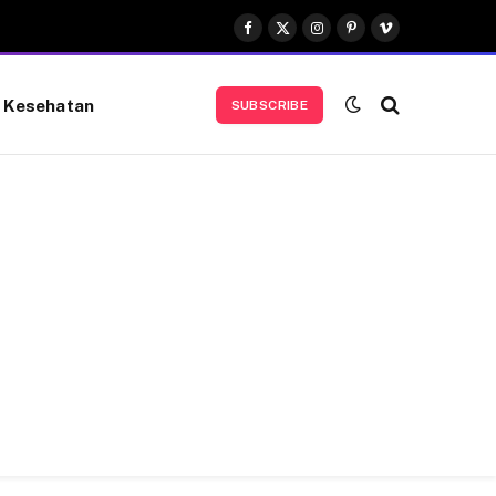
Facebook
X
Instagram
Pinterest
Vimeo
(Twitter)
Kesehatan
SUBSCRIBE