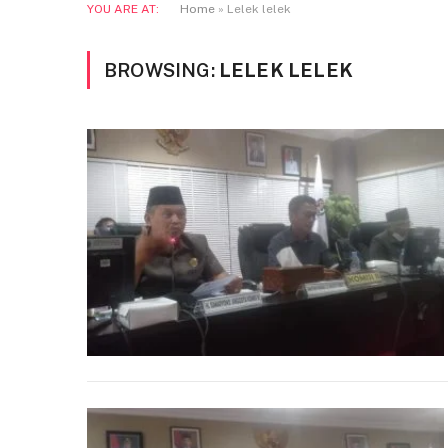
YOU ARE AT:
Home
»
Lelek lelek
BROWSING:
LELEK LELEK