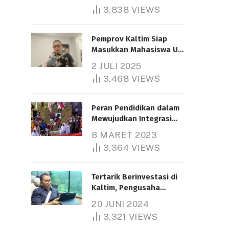
3,838
VIEWS
Pemprov Kaltim Siap
Masukkan Mahasiswa UT
Samarinda dalam Skema
2 JULI 2025
Bantuan Pendidikan
3,468
VIEWS
Gratispol
Peran Pendidikan dalam
Mewujudkan Integrasi
Nasional
8 MARET 2023
3,364
VIEWS
Tertarik Berinvestasi di
Kaltim, Pengusaha
Tiongkok Butuh Lahan
20 JUNI 2024
1.000 Hektare
3,321
VIEWS