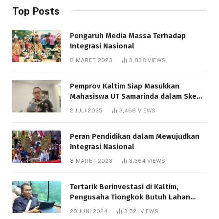
Top Posts
Pengaruh Media Massa Terhadap
Integrasi Nasional
8 MARET 2023
3,838
VIEWS
Pemprov Kaltim Siap Masukkan
Mahasiswa UT Samarinda dalam Skema
Bantuan Pendidikan Gratispol
2 JULI 2025
3,468
VIEWS
Peran Pendidikan dalam Mewujudkan
Integrasi Nasional
8 MARET 2023
3,364
VIEWS
Tertarik Berinvestasi di Kaltim,
Pengusaha Tiongkok Butuh Lahan
1.000 Hektare
20 JUNI 2024
3,321
VIEWS