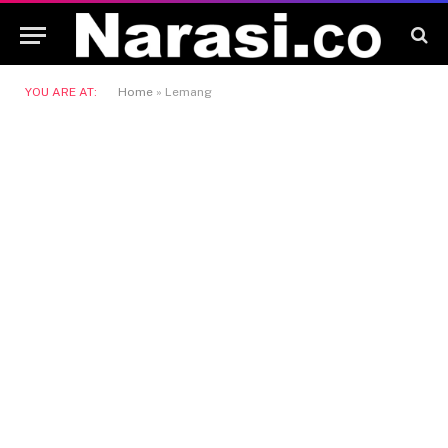
YOU ARE AT:
Home
»
Lemang