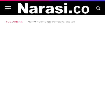
YOU ARE AT:
Home
»
Lembaga Pemasyarakatan