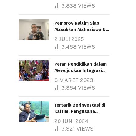
3,838
VIEWS
Pemprov Kaltim Siap
Masukkan Mahasiswa UT
Samarinda dalam Skema
2 JULI 2025
Bantuan Pendidikan
3,468
VIEWS
Gratispol
Peran Pendidikan dalam
Mewujudkan Integrasi
Nasional
8 MARET 2023
3,364
VIEWS
Tertarik Berinvestasi di
Kaltim, Pengusaha
Tiongkok Butuh Lahan
20 JUNI 2024
1.000 Hektare
3,321
VIEWS