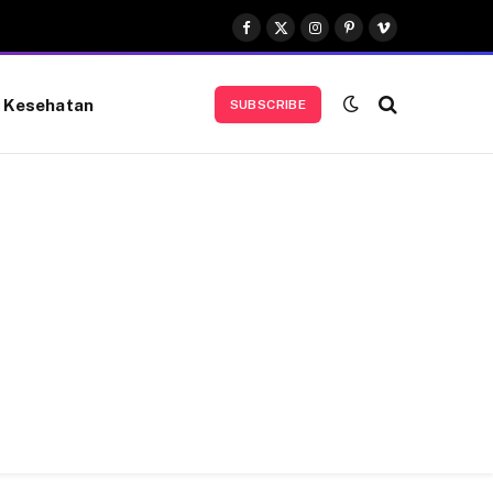
Facebook
X
Instagram
Pinterest
Vimeo
(Twitter)
Kesehatan
SUBSCRIBE