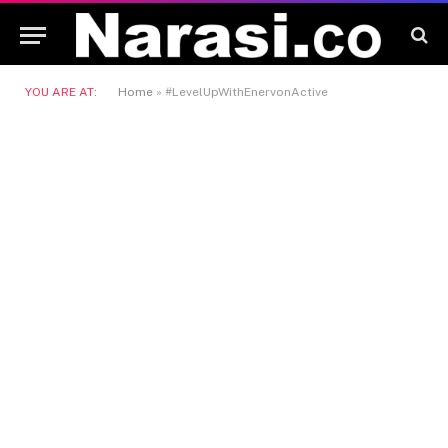
YOU ARE AT:
Home
»
#LevelUpWithEnervonActive