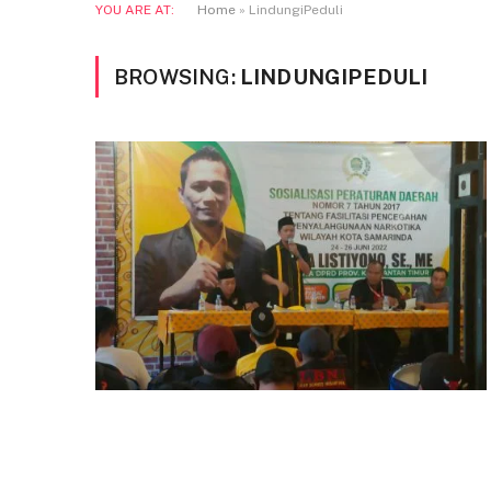
YOU ARE AT:
Home
»
LindungiPeduli
BROWSING:
LINDUNGIPEDULI