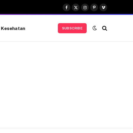
Facebook
X
Instagram
Pinterest
Vimeo
(Twitter)
Kesehatan
SUBSCRIBE