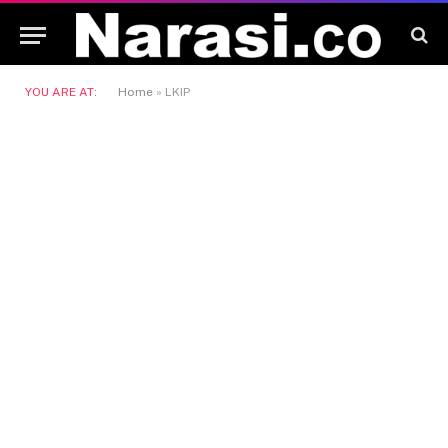
YOU ARE AT:
Home
»
LKIP