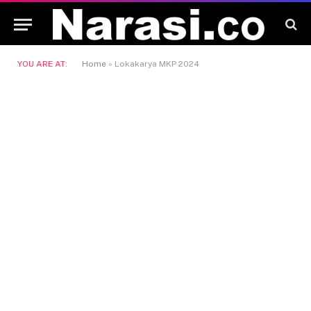
YOU ARE AT:
Home
»
Lokakarya MKP 2024