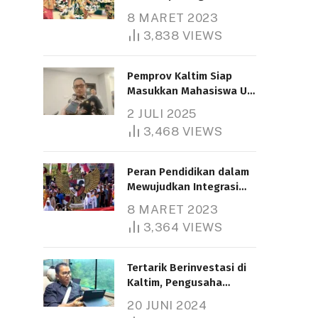
Nasional
8 MARET 2023
3,838
VIEWS
Pemprov Kaltim Siap
Masukkan Mahasiswa UT
Samarinda dalam Skema
2 JULI 2025
Bantuan Pendidikan
3,468
VIEWS
Gratispol
Peran Pendidikan dalam
Mewujudkan Integrasi
Nasional
8 MARET 2023
3,364
VIEWS
Tertarik Berinvestasi di
Kaltim, Pengusaha
Tiongkok Butuh Lahan
20 JUNI 2024
1.000 Hektare