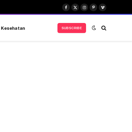
Facebook
X
Instagram
Pinterest
Vimeo
(Twitter)
Kesehatan
SUBSCRIBE