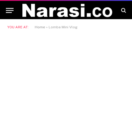
YOU ARE AT:
Home
»
Lomba Mini Vlog