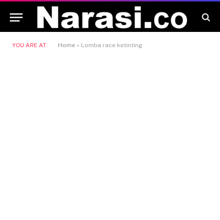
YOU ARE AT:
Home
»
Lomba race ketinting