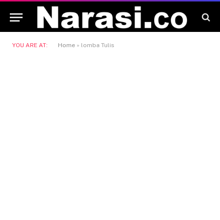
YOU ARE AT:
Home
»
lomba Tulis