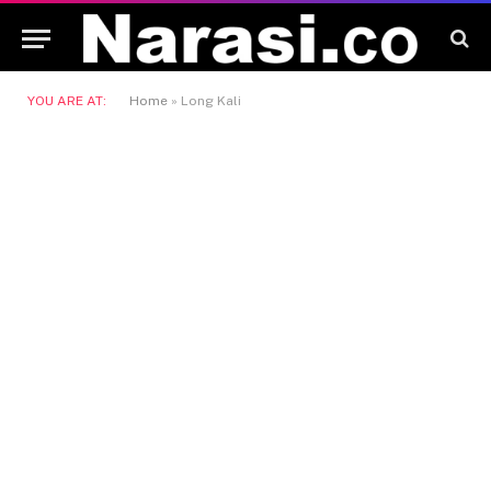
YOU ARE AT:
Home
»
Long Kali