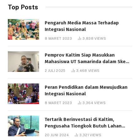
Top Posts
Pengaruh Media Massa Terhadap
Integrasi Nasional
8 MARET 2023
3,838
VIEWS
Pemprov Kaltim Siap Masukkan
Mahasiswa UT Samarinda dalam Skema
Bantuan Pendidikan Gratispol
2 JULI 2025
3,468
VIEWS
Peran Pendidikan dalam Mewujudkan
Integrasi Nasional
8 MARET 2023
3,364
VIEWS
Tertarik Berinvestasi di Kaltim,
Pengusaha Tiongkok Butuh Lahan
1.000 Hektare
20 JUNI 2024
3,321
VIEWS