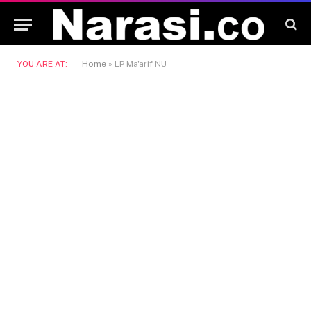
YOU ARE AT:
Home
»
LP Ma'arif NU