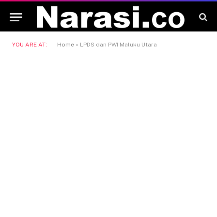
YOU ARE AT:
Home
»
LPDS dan PWI Maluku Utara