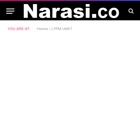
YOU ARE AT:
Home
»
LPPM UMKT