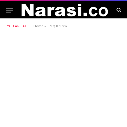
YOU ARE AT:
Home
»
LPTQ Kaltim