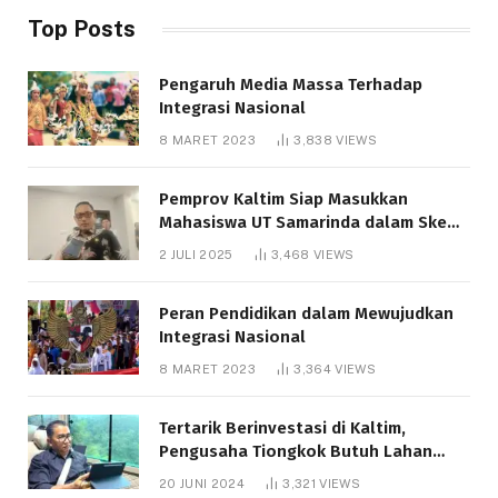
Top Posts
Pengaruh Media Massa Terhadap
Integrasi Nasional
8 MARET 2023
3,838
VIEWS
Pemprov Kaltim Siap Masukkan
Mahasiswa UT Samarinda dalam Skema
Bantuan Pendidikan Gratispol
2 JULI 2025
3,468
VIEWS
Peran Pendidikan dalam Mewujudkan
Integrasi Nasional
8 MARET 2023
3,364
VIEWS
Tertarik Berinvestasi di Kaltim,
Pengusaha Tiongkok Butuh Lahan
1.000 Hektare
20 JUNI 2024
3,321
VIEWS