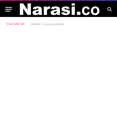
YOU ARE AT:
Home
»
Lucky Lahope