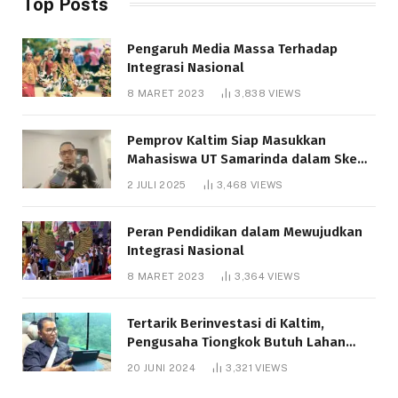
Top Posts
Pengaruh Media Massa Terhadap
Integrasi Nasional
8 MARET 2023
3,838
VIEWS
Pemprov Kaltim Siap Masukkan
Mahasiswa UT Samarinda dalam Skema
Bantuan Pendidikan Gratispol
2 JULI 2025
3,468
VIEWS
Peran Pendidikan dalam Mewujudkan
Integrasi Nasional
8 MARET 2023
3,364
VIEWS
Tertarik Berinvestasi di Kaltim,
Pengusaha Tiongkok Butuh Lahan
1.000 Hektare
20 JUNI 2024
3,321
VIEWS